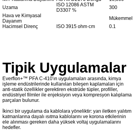
ISO 12086 ASTM
Uzama
300
D3307 %
Hava ve Kimyasal
Mükemmel
Dayanım
Hacimsel Direnç
ISO 3915 ohm·cm
0.1
Tipik Uygulamalar
Everflon+™ PFA C-410'ın uygulamaları arasında, kimya
işleme endüstrilerinde kullanılan bileşen kaplamaları için
anti-statik özellikler gerektiren ekstrüde tüpler, profiller,
endüstriyel filmler ile enjeksiyon veya kompresyon kalıplama
parçaları bulunur.
İkinci bir uygulama da kablolara yöneliktir: yarı iletken yalıtım
katmanlarına dayalı ısıtma kablolarını ve korona etkilerinin
ele alınması gereken daha yüksek voltaj uygulamalarını
hedefler.