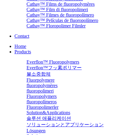
Cathay™ Films de fluoropolymères
Cathay™ Film di fluoropolimeri
Cathay™ Filmes de fluoropolímero
Cathay™ Películas de fluoropolímero
Cathay™ Floropolimer Filmler
Contact
Home
Products
Everflon™ Fluoropolymers
Everflon™フッ素ポリマー
불소중합체
Fluorpolymere
fluoropolymères
fluoropolimeri
Fluoropolymers
fluoropolímeros
Fluoropolimerler
Solution&Applications
솔루션 애플리케이션
ソリューションとアプリケーション
Lösungen