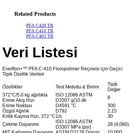
Related Products
PFA C420 TR
PFA C410 TR
PFA C403 TR
Veri Listesi
Everflon+™ PFA C-410 Floropolimer Reçinesi için Geçici
Tipik Özellik Verileri
Tipik
Özellikler
Test Metodu & Birimi
Değer
372°C/5.0 kg ağırlıkta
ISO 12086 ASTM
8
Erime Akış Hızı
D3307 g/10 dk
Erime Noktası
D4591 °C
300
Özgül Ağırlık
D792
2.15
Kritik Kayma Hızı, 372 °C
1/s
30
ISO 12086 ASTM
Çekme Dayanımı
28 (4,060)
D3307 MPa (psi)
MIT Katlanma Dayanımı
ASTM D2176 Döngü
10,000