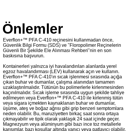
Önlemler
Everflon+™ PFA C-410 reçinesini kullanmadan önce,
Güvenlik Bilgi Formu (SDS) ve "Floropolimer Reçinelerin
Güvenli Bir Şekilde Ele Alınması Rehberi"nin en son
baskısına başvurun.
Kontainerleri yalnızca iyi havalandırılan alanlarda yerel
egzoz havalandırması (LEV) kullanarak açın ve kullanın.
Everflon+™ PFA C-410'ın sıcak işlenmesi sırasında açığa
çıkan buhar ve dumanlar, çalışma alanından tamamen
uzaklaştırılmalıdır. Tütünün bu polimerlerle kirlenmesinden
kaçınılmalıdır. Sıcak işleme sırasında uygun şekilde tahliye
edilmeyen veya Everflon+™ PFA C-410 ile kirlenmiş tütün
veya sigara içmekten kaynaklanan buhar ve dumanlar,
üşüme, ateş ve boğaz ağrısı gibi grip benzeri semptomlara
neden olabilir. Bu, maruziyetten birkaç saat sonra ortaya
çıkmayabilir ve tipik olarak yaklaşık 24 saat içinde geçer.
Magnezyum veya alüminyum gibi bazı ince toz metallerle
karışımlar, bazı koşullar altında yanıcı veya patlayıcı olabilir.