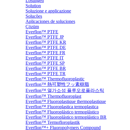
Lösungen
Solution
Soluzione e applicazione
Soluções
Aplicaciones de soluciones
Çözüm
Everflon™ PTFE
Everflon™ PTFE JP
Everflon™ PTFE KR
Everflon™ PTFE DE
Everflon™ PTFE FR
Everflon™ PTFE IT
Everflon™ PTFE SP
Everflon™ PTFE BR
Everflon™ PTFE TR
Everflon™ Thermofluoroplastic
Everflon™ 熱可塑性フッ素樹脂
Everflon™ 열가소성 플루오로플라스틱
Everflon™ Thermofluoroplast
Everflon™ Fluoroplastique thermoplastique
Everflon™ Fluoroplastica termoplastica
Everflon™ Fluoroplástico termoplástico
Everflon™ Fluoroplástico termoplástico BR
Everflon™ Termofloroplastik
Everflon™+ Fluoropolymers Compound