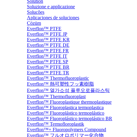
Solution
Soluzione e applicazione
Soluções
Aplicaciones de soluciones
Çözüm
Everflon™ PTFE
Everflon™ PTFE JP
Everflon™ PTFE KR
Everflon™ PTFE DE
Everflon™ PTFE FR
Everflon™ PTFE IT
Everflon™ PTFE SP
Everflon™ PTFE BR
Everflon™ PTFE TR
Everflon™ Thermofluoroplastic
Everflon™ 熱可塑性フッ素樹脂
Everflon™ 열가소성 플루오로플라스틱
Everflon™ Thermofluoroplast
Everflon™ Fluoroplastique thermoplastique
Everflon™ Fluoroplastica termoplastica
Everflon™ Fluoroplástico termoplástico
Everflon™ Fluoroplástico termoplástico BR
Everflon™ Termofloroplastik
Everflon™+ Fluoropolymers Compound
Everflon™ フルオロポリマー化合物